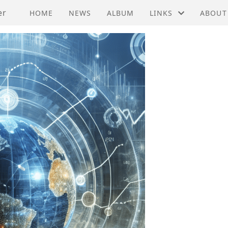
er
HOME
NEWS
ALBUM
LINKS
ABOUT
EMBASSY OF PRC C
ACTIVI
FEDERATION OF HO
MEMBE
HONG KONG ECONO
VEDTE
HONG KONG TRADE
HISTO
INNOVASJON NORGE
INVEST HONG KON
NORWEGIAN CHAM
NORWEGIAN EMBAS