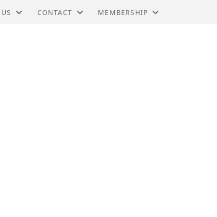
 US
CONTACT
MEMBERSHIP
HINA IN NORWAY
TIES
CONTACT
BUSINESS MEMBERSHIP
NG KONG BUSINESS ASSOCIATIONS WORL
RS
BOARD
PERSONAL MEMBERSHIP
MIC TRADE OFFICE, LONDON
KTER
BENEFITS
 DEVELOPMENT COUNCIL
RY
 - KINA
G
BER OF COMMERCE HONG KONG
SY CHINA