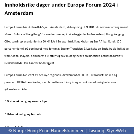
Innholdsrike dager under Europa Forum 2024 i
Amsterdam
Europa Forum ble i år holdt 4-5 juli i Amsterdam, i tilknytning til NHKBA sitt sommer arrangement
‘Green Future of Hong Kong’ for medlemmer og inviterte gjester fra Nederland, Hong Kong og
GBA, samt representanter fra 20 HK BAs i Europa, inkl. Kazakhstan og Sør Afrika. Rundt 100
personer deltok på seminaret med to tema: Energy Transition & Logistics og Sustainable Initiative
from Global Players. Seminaret ble etterfulgt av middag hvor den kinesiske ambassadøren til
Nederland Mr. Tan Jian var hedersgjest.
Europa Forum ble ledet av den nye regionale direktøren for HKTDC, Frankfurt Chris Lo og
president HK BA Hans Poulis, med hovedtema: Hong Kong is Back - med muligheter innen
følgende områder:
* Grønn teknologi og smarte byer
* Helse teknologi og bio tech
* KI og digitalisering
© Norge-Hong Kong Handelskammer | Løsning:
StyreWeb