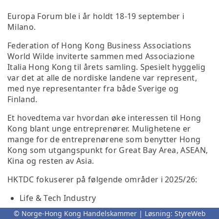
Europa Forum ble i år holdt 18-19 september i
Milano.
Federation of Hong Kong Business Associations
World Wilde inviterte sammen med Associazione
Italia Hong Kong til årets samling. Spesielt hyggelig
var det at alle de nordiske landene var represent,
med nye representanter fra både Sverige og
Finland.
Et hovedtema var hvordan øke interessen til Hong
Kong blant unge entreprenører. Mulighetene er
mange for de entreprenørene som benytter Hong
Kong som utgangspunkt for Great Bay Area, ASEAN,
Kina og resten av Asia.
HKTDC fokuserer på følgende områder i 2025/26:
Life & Tech Industry
AI & Data science
© Norge-Hong Kong Handelskammer | Løsning:
StyreWeb