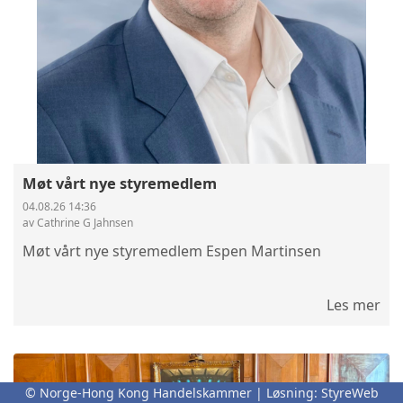
Møt vårt nye styremedlem
04.08.26 14:36
av Cathrine G Jahnsen
Møt vårt nye styremedlem Espen Martinsen
Les mer
© Norge-Hong Kong Handelskammer | Løsning:
StyreWeb