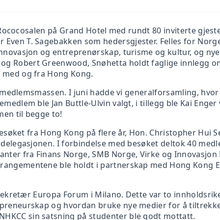
OSLO CHAMBER OF
te Rococosalen på Grand Hotel med rundt 80 inviterte gjest
 Even T. Sagebakken som hedersgjester. Felles for Norg
THE GOVERNMENT 
innovasjon og entreprenørskap, turisme og kultur, og nye
g Robert Greenwood, Snøhetta holdt faglige innlegg o
s med og fra Hong Kong.
g i medlemsmassen. I juni hadde vi generalforsamling, hvo
emedlem ble Jan Buttle-Ulvin valgt, i tillegg ble Kai Enge
en til begge to!
 besøket fra Hong Kong på flere år, Hon. Christopher Hui S
t delegasjonen. I forbindelse med besøket deltok 40 me
anter fra Finans Norge, SMB Norge, Virke og Innovasjon
rrangementene ble holdt i partnerskap med Hong Kong 
e sekretær Europa Forum i Milano. Dette var to innholdsrik
preneurskap og hvordan bruke nye medier for å tiltrekk
HKCC sin satsning på studenter ble godt mottatt.