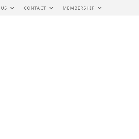
 US
CONTACT
MEMBERSHIP
HINA IN NORWAY
TIES
CONTACT
BUSINESS MEMBERSHIP
NG KONG BUSINESS ASSOCIATIONS WORL
RS
BOARD
PERSONAL MEMBERSHIP
MIC TRADE OFFICE, LONDON
KTER
BENEFITS
 DEVELOPMENT COUNCIL
RY
 - KINA
G
BER OF COMMERCE HONG KONG
SY CHINA