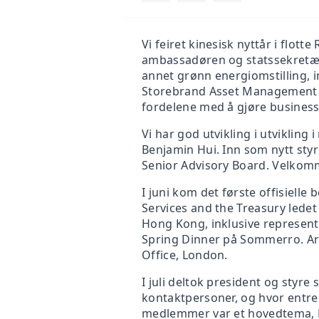
Vi feiret kinesisk nyttår i flot
ambassadøren og statssekretær
annet grønn energiomstilling, 
Storebrand Asset Management o
fordelene med å gjøre busines
Vi har god utvikling i utviklin
Benjamin Hui. Inn som nytt styr
Senior Advisory Board. Velkomm
I juni kom det første offisielle
Services and the Treasury lede
Hong Kong, inklusive represent
Spring Dinner på Sommerro. A
Office, London.
I juli deltok president og styr
kontaktpersoner, og hvor entre
medlemmer var et hovedtema, N