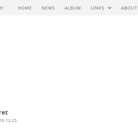
er
HOME
NEWS
ALBUM
LINKS
ABOUT
EMBASSY OF PRC C
ACTIVI
FEDERATION OF HO
MEMBE
HONG KONG ECONO
VEDTE
HONG KONG TRADE
HISTO
INNOVASJON NORGE
INVEST HONG KON
ret
NORWEGIAN CHAM
16.12.25.
NORWEGIAN EMBAS