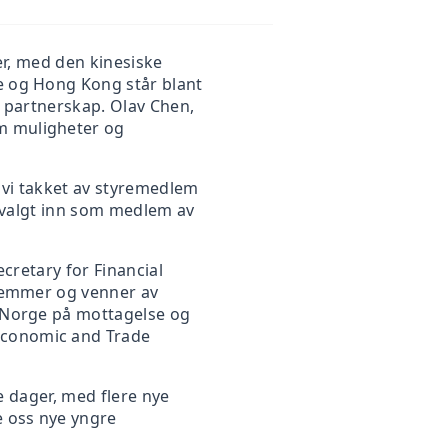
 COMMERCE
er, med den kinesiske
e og Hong Kong står blant
OF HONG KONG SAR OF CHINA
 partnerskap. Olav Chen,
m muligheter og
r vi takket av styremedlem
r valgt inn som medlem av
ecretary for Financial
dlemmer og venner av
 Norge på mottagelse og
Economic and Trade
e dager, med flere nye
e oss nye yngre